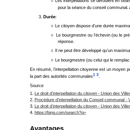
○
Les interpellations se déroulent en sé
pour la séance du conseil communal. 
3.
Durée
:
○
Le citoyen dispose d'une durée maximale
○
Le bourgmestre ou l'échevin (ou le pré
réponse.
○
Il ne peut être développé qu'un maxim
○
Le bourgmestre (ou celui qui le remplac
En résumé, l'interpellation citoyenne est un moyen po
1
3
la part des autorités communales
.
Source
1.
Le droit d'interpellation du citoyen - Union des Vil
2.
Procédure d'interpellation du Conseil communal - V
3.
Le droit d'interpellation du citoyen - Union des Vil
4.
https://bing.com/search?q=
Avantages