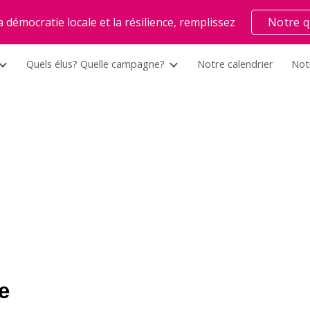
 démocratie locale et la résilience, remplissez
Notre q
ip to main content
Skip to navigat
Quels élus? Quelle campagne?
Notre calendrier
Not
e