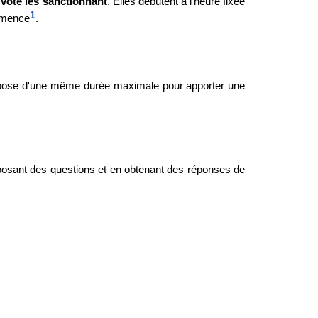
 vote les sanctionnant
. Elles débutent à l'heure fixée
1
ommence
.
 dispose d'une même durée maximale pour apporter une
en posant des questions et en obtenant des réponses de