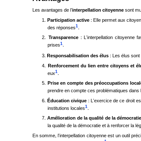
Les avantages de l'
interpellation citoyenne
sont mul
1.
Participation active
: Elle permet aux citoyen
1
des réponses
.
2.
Transparence
: L'interpellation citoyenne
1
prises
.
3.
Responsabilisation des élus
: Les élus sont 
4.
Renforcement du lien entre citoyens et él
1
eux
.
5.
Prise en compte des préoccupations local
prendre en compte ces problématiques dans l
6.
Éducation civique
: L'exercice de ce droit 
1
institutions locales
.
7.
Amélioration de la qualité de la démocrati
la qualité de la démocratie et à renforcer la lé
En somme, l'interpellation citoyenne est un outil pré