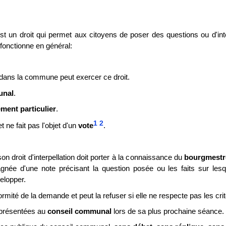
st un droit qui permet aux citoyens de poser des questions ou d'i
fonctionne en général:
 dans la commune peut exercer ce droit.
unal
.
ement particulier
.
1
2
t ne fait pas l'objet d'un
vote
.
on droit d'interpellation doit porter à la connaissance du
bourgmestr
ée d'une note précisant la question posée ou les faits sur lesque
elopper.
mité de la demande et peut la refuser si elle ne respecte pas les cr
 présentées au
conseil communal
lors de sa plus prochaine séance.