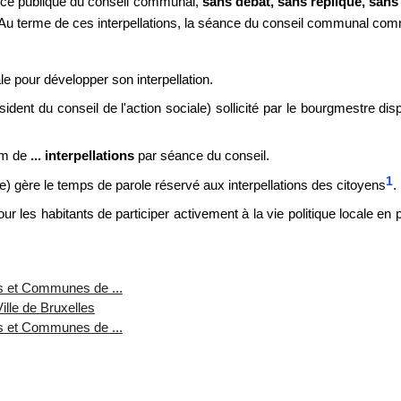
ance publique du conseil communal,
sans débat, sans réplique, sans
Au terme de ces interpellations, la séance du conseil communal c
 pour développer son interpellation.
sident du conseil de l'action sociale) sollicité par le bourgmestre
um de
... interpellations
par séance du conseil.
1
e) gère le temps de parole réservé aux interpellations des citoyens
.
ur les habitants de participer activement à la vie politique locale 
les et Communes de ...
ille de Bruxelles
les et Communes de ...