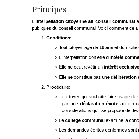
Principes
L'
interpellation citoyenne au conseil communal
e
publiques du conseil communal. Voici comment cela 
1.
Conditions
:
○
Tout citoyen âgé de
18 ans
et domicilié
○
L'interpellation doit être d'
intérêt comm
○
Elle ne peut revêtir un
intérêt exclusiv
○
Elle ne constitue pas une
délibération
e
2.
Procédure
:
○
Le citoyen qui souhaite faire usage de s
par une
déclaration écrite
accompagn
considérations qu'il se propose de dév
○
Le
collège communal
examine la confor
○
Les demandes écrites conformes sont