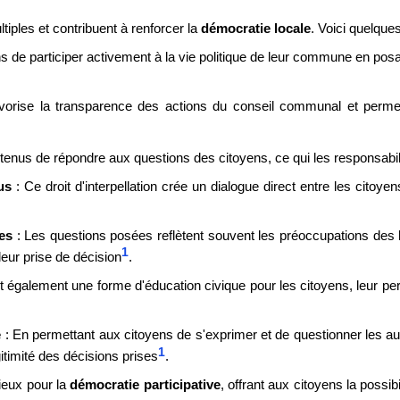
tiples et contribuent à renforcer la
démocratie locale
. Voici quelque
s de participer activement à la vie politique de leur commune en pos
 favorise la transparence des actions du conseil communal et per
tenus de répondre aux questions des citoyens, ce qui les responsabilise
us
: Ce droit d'interpellation crée un dialogue direct entre les citoyen
es
: Les questions posées reflètent souvent les préoccupations des 
1
eur prise de décision
.
est également une forme d'éducation civique pour les citoyens, leur 
e
: En permettant aux citoyens de s'exprimer et de questionner les auto
1
gitimité des décisions prises
.
cieux pour la
démocratie participative
, offrant aux citoyens la possi