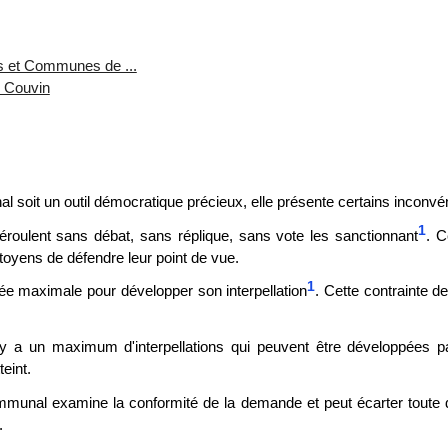
les et Communes de ...
e Couvin
l soit un outil démocratique précieux, elle présente certains inconvéni
1
déroulent sans débat, sans réplique, sans vote les sanctionnant
. C
itoyens de défendre leur point de vue.
1
ée maximale pour développer son interpellation
. Cette contrainte 
 y a un maximum d'interpellations qui peuvent être développées p
eint.
mmunal examine la conformité de la demande et peut écarter tout
.