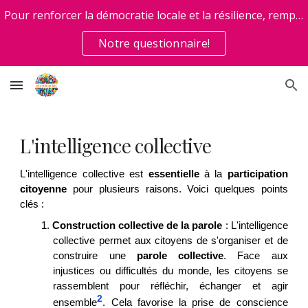
Pour renforcer la démocratie locale et la résilience, remplissez
Skip to main content
Skip to navigation
Notre questionnaire!
L'intelligence collective
L'intelligence collective est
essentielle
à la
participation
citoyenne
pour plusieurs raisons. Voici quelques points
clés :
1.
Construction collective de la parole
: L'intelligence
collective permet aux citoyens de s'organiser et de
construire une
parole collective
. Face aux
injustices ou difficultés du monde, les citoyens se
rassemblent pour réfléchir, échanger et agir
2
ensemble
. Cela favorise la prise de conscience